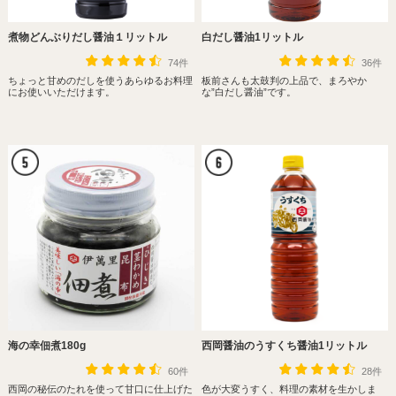
煮物どんぶりだし醤油１リットル
白だし醤油1リットル
74件
36件
ちょっと甘めのだしを使うあらゆるお料理
板前さんも太鼓判の上品で、まろやか
にお使いいただけます。
な”白だし醤油”です。
海の幸佃煮180g
西岡醤油のうすくち醤油1リットル
60件
28件
西岡の秘伝のたれを使って甘口に仕上げた
色が大変うすく、料理の素材を生かしま