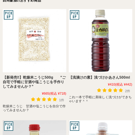
西岡醤油のおすすめ商品
【新発売‼】乾燥米こうじ500g ”ご
【浅漬けの素】浅づけかあさん500ml
自宅で手軽に甘酒や塩こうじを手作り
¥410
(税込 ¥442)
してみませんか？”
2件
¥665
(税込 ¥718)
これ一本で手軽に美味しく浅づけができち
1件
ゃいます＾＾
乾燥米こうじ 甘酒や塩こうじを自分で作
ってみませんか？