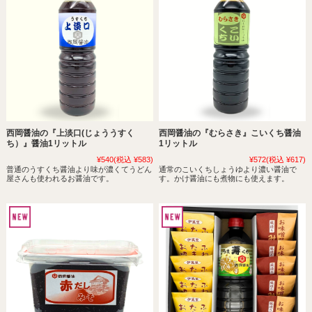
西岡醤油の『上淡口(じょううすく
西岡醤油の『むらさき』こいくち醤油
ち）』醤油1リットル
1リットル
¥540
(税込 ¥583)
¥572
(税込 ¥617)
普通のうすくち醤油より味が濃くてうどん
通常のこいくちしょうゆより濃い醤油で
屋さんも使われるお醤油です。
す。かけ醤油にも煮物にも使えます。