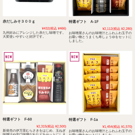
赤だしみそ３００ｇ
特選ギフト A-1F
¥432
(税込 ¥466)
¥2,112
(税込 ¥2,280)
九州好みにアレンジした赤だし味噌です。
お味噌屋さんのお味噌汁とふわふわ玉子の
大変使いやすいと好評です。
お吸い物とうまくち寿しょうゆをセットに
しました。
特選ギフト F-60
特選ギフト F-1a
¥2,315
(税込 ¥2,500)
¥1,454
(税込 ¥1,570)
新発売の伊万里むらさきをはじめ、玉ねぎ
お味噌屋さんのお味噌汁とふわふわ玉子の
味噌汁や辛口味噌だれなどをセットにしま
お吸い物をセットにしました。