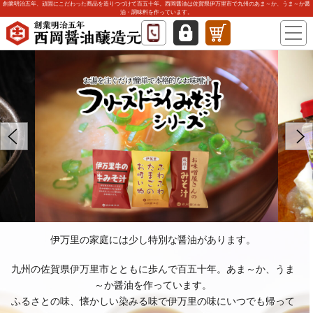
創業明治五年、頑固にこだわった商品を造りつづけて百五十年。西岡醤油は佐賀県伊万里市で九州のあま～か、うま～か醤
油・調味料を作っています。
伊万里の家庭には少し特別な醤油があります。
九州の佐賀県伊万里市とともに歩んで百五十年。あま～か、うま
～か醤油を作っています。
ふるさとの味、懐かしい染みる味で伊万里の味にいつでも帰って