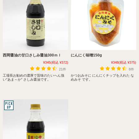
西岡醤油の甘口さしみ醤油300ｍｌ
にんにく味噌150g
¥345
(税込 ¥372)
¥348
(税込 ¥375)
21件
8件
工場長お勧めの濃厚で旨味のたいへん強
かつおみそに にんにくチップを入れた な
い”あま～か” さしみ醤油です。
めみそ です。