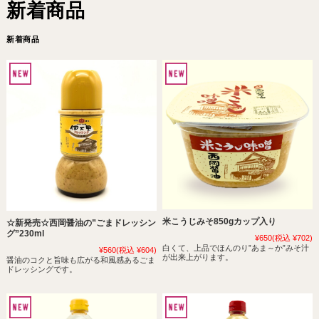
新着商品
米こうじみそ850gカップ入り
☆新発売☆西岡醤油の”ごまドレッシン
グ”230ml
¥650
(税込 ¥702)
白くて、上品でほんのり”あま～か”みそ汁
¥560
(税込 ¥604)
が出来上がります。
醤油のコクと旨味も広がる和風感あるごま
ドレッシングです。