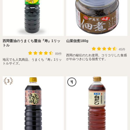
西岡醤油のうまくち醤油『寿』1リッ
山菜佃煮180g
トル
45件
89件
西岡の秘伝のたれ使用。コリコリした食感
がやみつきになる佃煮です。
地元でも人気商品、うまくち『寿』1リッ
トルサイズ。