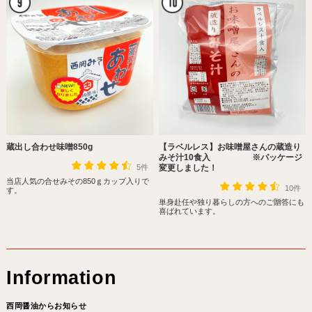
蔵出し合わせ味噌850g
【ラベルレス】お味噌屋さんの蔵造り
みそ汁10食入 ※パッケージ
5件
変更しました！
当店人気の合せみその850ｇカップ入りで
10件
す。
単身赴任や独り暮らしの方へのご贈答にも
喜ばれています。
西岡醤油からお知らせ