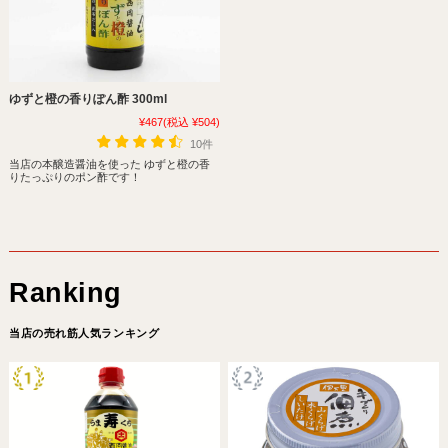
ゆずと橙の香りぽん酢 300ml
¥467
(税込 ¥504)
10件
当店の本醸造醤油を使った ゆずと橙の香
りたっぷりのポン酢です！
当店の売れ筋人気ランキング