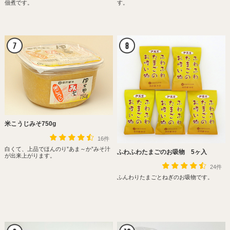
佃煮です。
す。
米こうじみそ750g
16件
白くて、上品でほんのり”あま～か”みそ汁
ふわふわたまごのお吸物 5ヶ入
が出来上がります。
24件
ふんわりたまごとねぎのお吸物です。