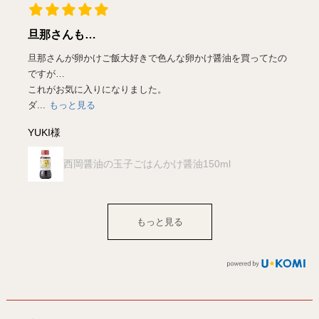
旦那さんも…
これ
旦那さんが卵かけご飯大好きで色んな卵かけ醤油を買ってたの
子供達
ですが…
近くの
これがお気に入りになりました。
これ...
ダ...
もっと見る
YUKI
YUKI様
西岡醤油の玉子ごはんかけ醤油150ml
もっと見る